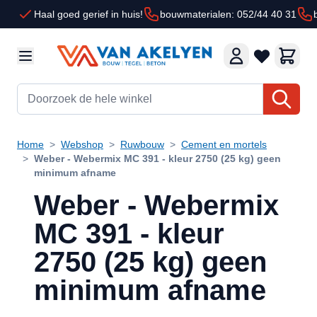
Ga naar de inhoud
Haal goed gerief in huis!
bouwmaterialen: 052/44 40 31
Doorzoek de hele winkel
Home
>
Webshop
>
Ruwbouw
>
Cement en mortels
>
Weber - Webermix MC 391 - kleur 2750 (25 kg) geen
minimum afname
Weber - Webermix
MC 391 - kleur
2750 (25 kg) geen
minimum afname