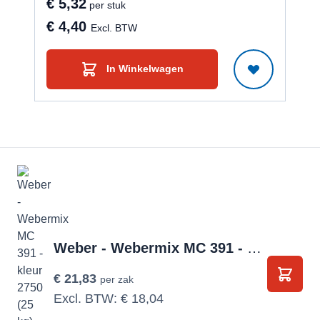
€ 5,32
€ 2
per stuk
€ 4,40
€ 
Excl. BTW
In Winkelwagen
Weber - Webermix MC 391 - kleur 2750 (25 kg) geen minimum afname
€ 21,83
per zak
In Wi
Excl. BTW:
€ 18,04