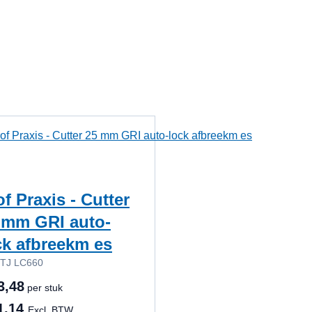
r de carrouselnavigatie gaan met de overslaan links.
of Praxis - Cutter
 mm GRI auto-
ck afbreekm es
TJ LC660
3,48
per stuk
1,14
Excl. BTW