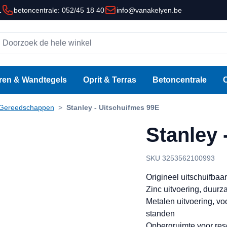
1
betoncentrale: 052/45 18 40
info@vanakelyen.be
oorzoek de hele winkel
ren & Wandtegels
Oprit & Terras
Betoncentrale
Gereedschappen
>
Stanley - Uitschuifmes 99E
Stanley 
SKU 3253562100993
Origineel uitschuifba
Zinc uitvoering, duurz
Metalen uitvoering, voo
standen
Opbergruimte voor re