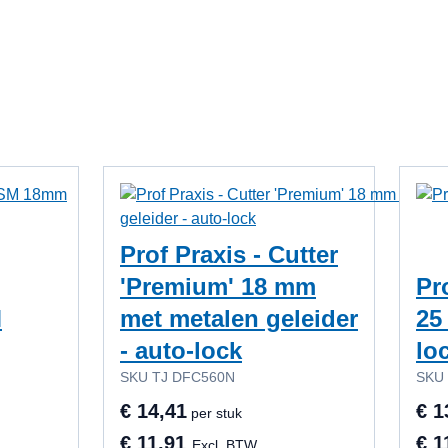
k met de tabtoets. U kunt de carrousel overslaan of direct naa
Prof Praxis - Cutter
'Premium' 18 mm
Pr
M
met metalen geleider
25
- auto-lock
lo
SKU TJ DFC560N
SKU 
€ 14,41
€ 1
per stuk
€ 11,91
€ 1
Excl. BTW