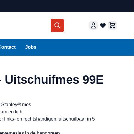
Contact
Jobs
- Uitschuifmes 99E
ar Stanley® mes
aam en licht
r links- en rechtshandigen, uitschuifbaar in 5
servemesjes in de handgreep