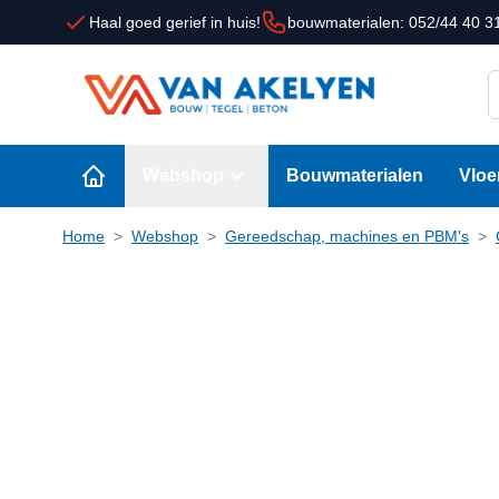
Ga naar de inhoud
Haal goed gerief in huis!
bouwmaterialen: 052/44 40 3
D
Webshop
Bouwmaterialen
Vloe
Home
>
Webshop
>
Gereedschap, machines en PBM's
>