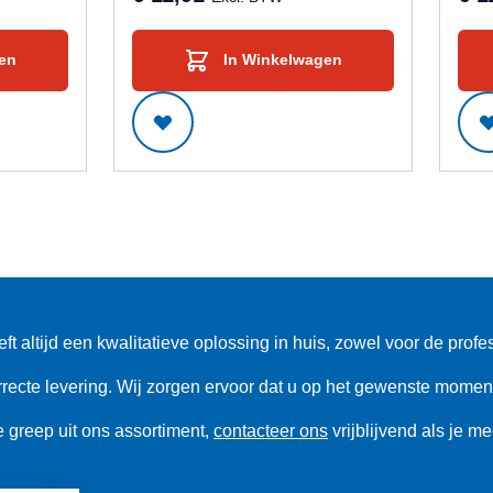
en
In Winkelwagen
altijd een kwalitatieve oplossing in huis, zowel voor de profes
rrecte levering. Wij zorgen ervoor dat u op het gewenste moment
 greep uit ons assortiment,
contacteer ons
vrijblijvend als je m