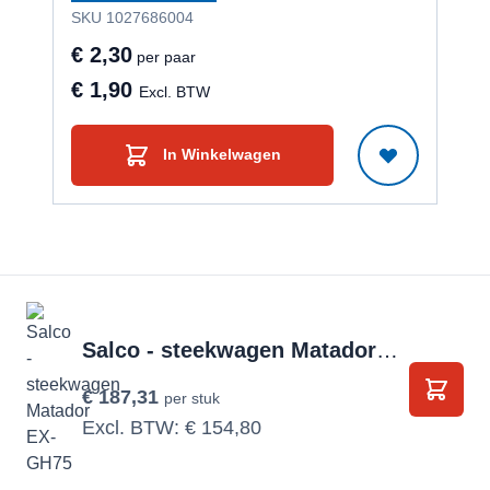
SKU 1027686004
SKU
€ 2,30
€ 2
per paar
€ 1,90
€ 
Excl. BTW
In Winkelwagen
Salco - steekwagen Matador EX-GH75
€ 187,31
per stuk
In Wi
Excl. BTW:
€ 154,80