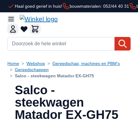
Ga naar de inhoud
Haal goed gerief in huis!
bouwmaterialen: 052/44 40 31
Doorzoek de hele winkel
Home
>
Webshop
>
Gereedschap, machines en PBM's
>
Gereedschappen
>
Salco - steekwagen Matador EX-GH75
Salco -
steekwagen
Matador EX-GH75