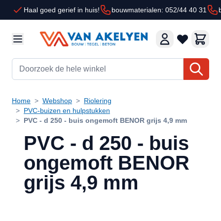
Ga naar de inhoud
Haal goed gerief in huis!
bouwmaterialen: 052/44 40 31
Doorzoek de hele winkel
Home
>
Webshop
>
Riolering
>
PVC-buizen en hulpstukken
>
PVC - d 250 - buis ongemoft BENOR grijs 4,9 mm
PVC - d 250 - buis
ongemoft BENOR
grijs 4,9 mm