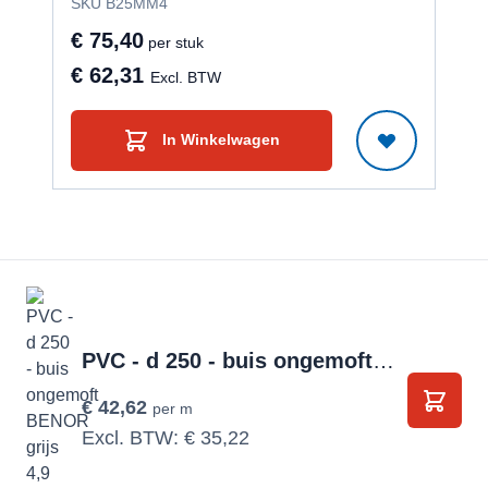
SKU B25MM4
SKU
€ 75,40
€ 9
per stuk
€ 62,31
€ 
Excl. BTW
In Winkelwagen
PVC - d 250 - buis ongemoft BENOR grijs 4,9 mm
€ 42,62
per m
In Wi
Excl. BTW:
€ 35,22