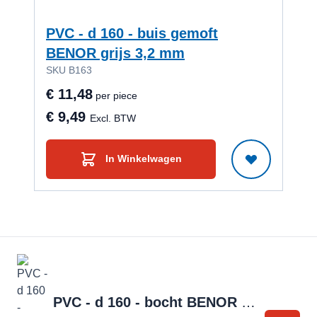
PVC - d 160 - buis gemoft
PVC
BENOR grijs 3,2 mm
- 1
SKU B163
SKU
€ 11,48
€ 2
per piece
€ 9,49
€ 
Excl. BTW
In Winkelwagen
PVC - d 160 - bocht BENOR grijs - 15° m/s