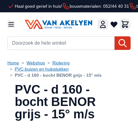
Ga naar de inhoud
Haal goed gerief in huis!
bouwmaterialen: 052/44 40 31
Doorzoek de hele winkel
Home
>
Webshop
>
Riolering
>
PVC-buizen en hulpstukken
>
PVC - d 160 - bocht BENOR grijs - 15° m/s
PVC - d 160 -
bocht BENOR
grijs - 15° m/s