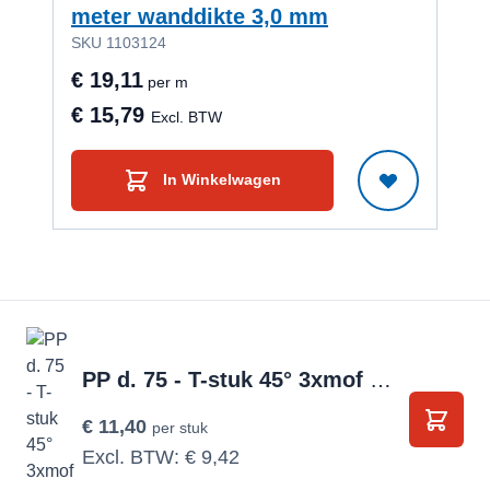
meter wanddikte 3,0 mm
PP 
SKU 1103124
SKU
€ 19,11
€ 6
per m
€ 15,79
€ 5
Excl. BTW
In Winkelwagen
PP d. 75 - T-stuk 45° 3xmof zwart
€ 11,40
per stuk
In Wi
Excl. BTW:
€ 9,42