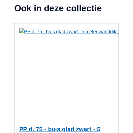
Ook in deze collectie
Navigeren door de elementen van de carrousel is mogelijk me
Druk om carrousel over te slaan
Druk op om naar carrouselnavigatie te gaan
PP d. 75 - buis glad zwart - 5