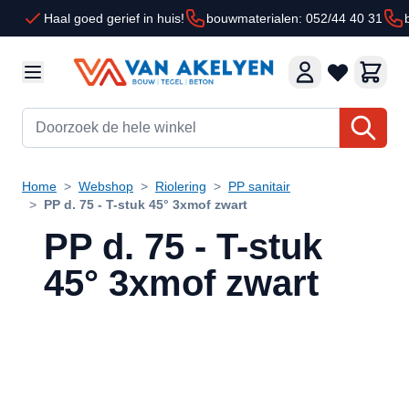
Ga naar de inhoud
Haal goed gerief in huis!
bouwmaterialen: 052/44 40 31
Doorzoek de hele winkel
Home
>
Webshop
>
Riolering
>
PP sanitair
>
PP d. 75 - T-stuk 45° 3xmof zwart
PP d. 75 - T-stuk
45° 3xmof zwart