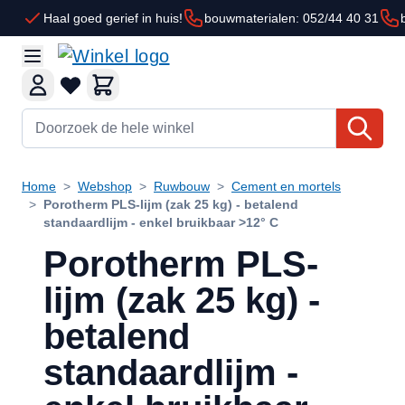
Ga naar de inhoud
Haal goed gerief in huis!
bouwmaterialen: 052/44 40 31
Doorzoek de hele winkel
Home
>
Webshop
>
Ruwbouw
>
Cement en mortels
>
Porotherm PLS-lijm (zak 25 kg) - betalend
standaardlijm - enkel bruikbaar >12° C
Porotherm PLS-
lijm (zak 25 kg) -
betalend
standaardlijm -