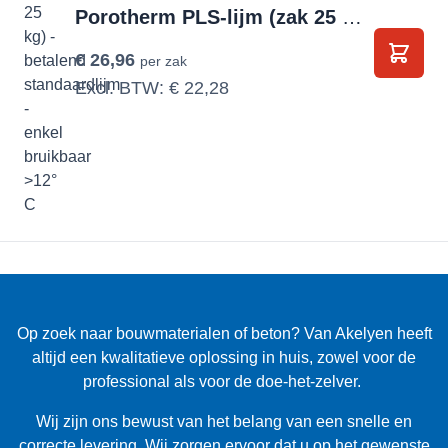
Porotherm PLS-lijm (zak 25 kg) - betalend standaardlijm - enkel bruikbaar >12° C
€ 26,96
per zak
In Wi
Excl. BTW:
€ 22,28
Op zoek naar bouwmaterialen of beton? Van Akelyen heeft
altijd een kwalitatieve oplossing in huis, zowel voor de
professional als voor de doe-het-zelver.
Wij zijn ons bewust van het belang van een snelle en
correcte levering. Wij zorgen ervoor dat u op het gewenste