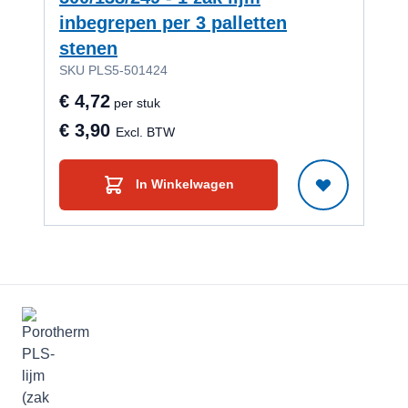
inbegrepen per 3 palletten
Car
stenen
kun
SKU PLS5-501424
SKU
€ 4,72
€ 2
per stuk
€ 3,90
€ 
Excl. BTW
In Winkelwagen