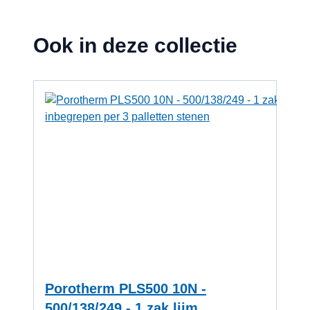
Ook in deze collectie
Navigeren door de elementen van de carrousel is mogelijk me
Druk om carrousel over te slaan
Druk op om naar carrouselnavigatie te gaan
Porotherm PLS500 10N -
500/138/249 - 1 zak lijm