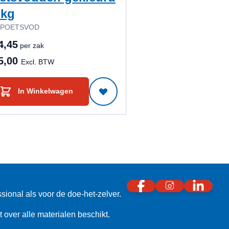
 kg
 POETSVOD
4,45
per zak
5,00
Excl. BTW
In Winkelwagen
sional als voor de doe-het-zelver.
 over alle materialen beschikt.