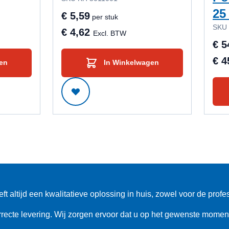
25
€ 5,59
per stuk
SKU
€ 4,62
Excl. BTW
€ 5
€ 4
en
In Winkelwagen
altijd een kwalitatieve oplossing in huis, zowel voor de profes
rrecte levering. Wij zorgen ervoor dat u op het gewenste moment