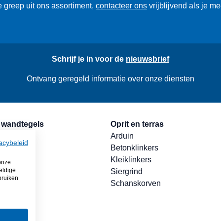
 greep uit ons assortiment,
contacteer ons
vrijblijvend als je m
Schrijf je in voor de
nieuwsbrief
Ontvang geregeld informatie over onze diensten
 wandtegels
Oprit en terras
n
Arduin
acybeleid
Betonklinkers
 tegels
Kleiklinkers
onze
eldige
parket
Siergrind
bruiken
Schanskorven