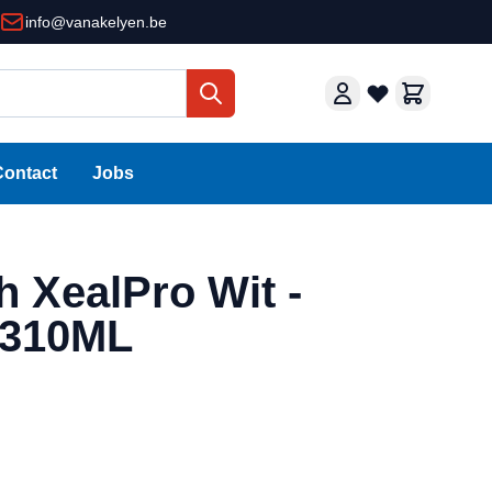
info@vanakelyen.be
Contact
Jobs
 XealPro Wit -
 310ML