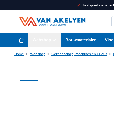
Ga naar de inhoud
Haal goed gerief in 
D
Webshop
Bouwmaterialen
Vloe
Home
>
Webshop
>
Gereedschap, machines en PBM's
>