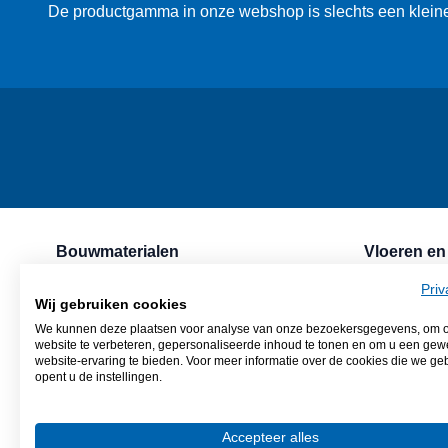
De productgamma in onze webshop is slechts een kleine
Bouwmaterialen
Vloeren en
Snelbouwsteen
Natuurstee
Priv
Gevelsteen
Mozaïek
Wij gebruiken cookies
Cement, mortels & lijmen
Keramische
We kunnen deze plaatsen voor analyse van onze bezoekersgegevens, om 
website te verbeteren, gepersonaliseerde inhoud te tonen en om u een gew
Dakpannen
Keramisch 
website-ervaring te bieden. Voor meer informatie over de cookies die we ge
Isolatie
Vinylparket
opent u de instellingen.
Riolering en drainage
Zand en grind
Accepteer alles