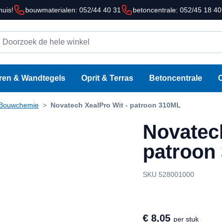
huis!
bouwmaterialen: 052/44 40 31
betoncentrale: 052/45 18 40
oorzoek de hele winkel
ren & Wandtegels
Oprit & Terras
Betoncentrale
Bouwchemie
>
Novatech XealPro Wit - patroon 310ML
Novatech
patroon
SKU 528001000
€ 8,05
per stuk