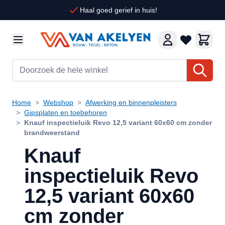
Ga naar de inhoud
Haal goed gerief in huis!
Doorzoek de hele winkel
Home
>
Webshop
>
Afwerking en binnenpleisters
>
Gipsplaten en toebehoren
>
Knauf inspectieluik Revo 12,5 variant 60x60 cm zonder
brandweerstand
Knauf
inspectieluik Revo
12,5 variant 60x60
cm zonder