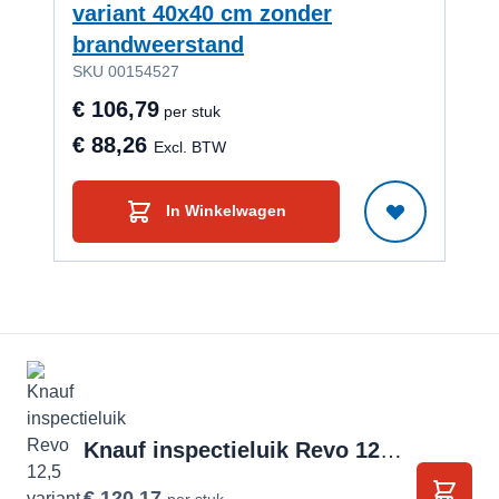
variant 40x40 cm zonder
var
brandweerstand
br
SKU 00154527
SKU
€ 106,79
€ 1
per stuk
€ 88,26
€ 
Excl. BTW
In Winkelwagen
Knauf inspectieluik Revo 12,5 variant 60x60 cm zonder brandweerstand
€ 120,17
per stuk